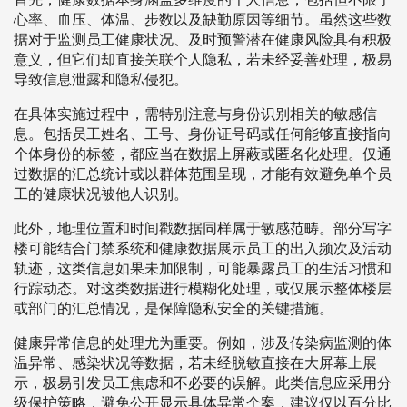
心率、血压、体温、步数以及缺勤原因等细节。虽然这些数
据对于监测员工健康状况、及时预警潜在健康风险具有积极
意义，但它们却直接关联个人隐私，若未经妥善处理，极易
导致信息泄露和隐私侵犯。
在具体实施过程中，需特别注意与身份识别相关的敏感信
息。包括员工姓名、工号、身份证号码或任何能够直接指向
个体身份的标签，都应当在数据上屏蔽或匿名化处理。仅通
过数据的汇总统计或以群体范围呈现，才能有效避免单个员
工的健康状况被他人识别。
此外，地理位置和时间戳数据同样属于敏感范畴。部分写字
楼可能结合门禁系统和健康数据展示员工的出入频次及活动
轨迹，这类信息如果未加限制，可能暴露员工的生活习惯和
行踪动态。对这类数据进行模糊化处理，或仅展示整体楼层
或部门的汇总情况，是保障隐私安全的关键措施。
健康异常信息的处理尤为重要。例如，涉及传染病监测的体
温异常、感染状况等数据，若未经脱敏直接在大屏幕上展
示，极易引发员工焦虑和不必要的误解。此类信息应采用分
级保护策略，避免公开显示具体异常个案，建议仅以百分比