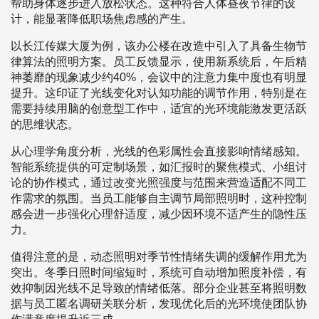
帮助身体逐步进入放松状态。这种符合人体昼夜节律的设
计，能显著降低职场焦虑感的产生。
以长江传媒大厦为例，该办公楼在改造中引入了具备生物节
律算法的照明方案。员工反馈显示，使用新系统后，午后精
神萎靡的现象减少约40%，会议中的注意力集中度也有明显
提升。这印证了光线变化对认知功能的调节作用，特别是在
需要持续用脑的创意型工作中，适宜的光环境能激发更活跃
的思维状态。
从心理学角度分析，光线的色彩属性会直接影响情绪感知。
智能系统提供的可定制场景，如汇报时的聚焦模式、小组讨
论的协作模式，通过改变光照强度与范围来营造适配不同工
作需求的氛围。当员工能够自主调节局部照明时，这种控制
感会进一步强化心理舒适度，减少因环境不适产生的隐性压
力。
值得注意的是，动态照明对季节性情绪失调的缓解作用尤为
突出。冬季日照时间缩短时，系统可自动增加照度补偿，有
效抑制因光线不足导致的情绪低落。部分企业甚至将照明数
据与员工匿名调研关联分析，发现优化后的光环境使团队协